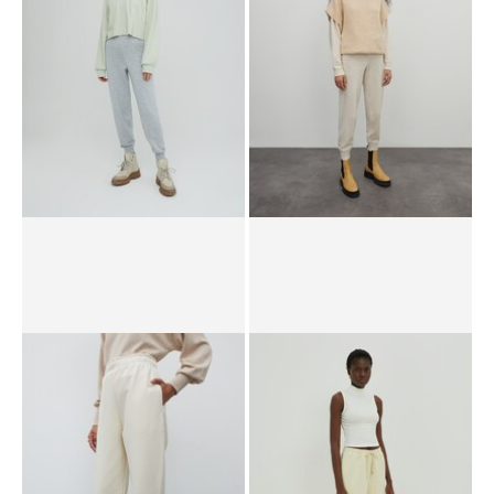
UVP*
CHF 49.90
CHF 19.90
UVP*
CHF 85.90
CHF 50.90
Hose 'Giona'
Hose 'Giona'
UVP*
CHF 99.90
CHF 39.90
UVP*
CHF 77.90
CHF 64.90