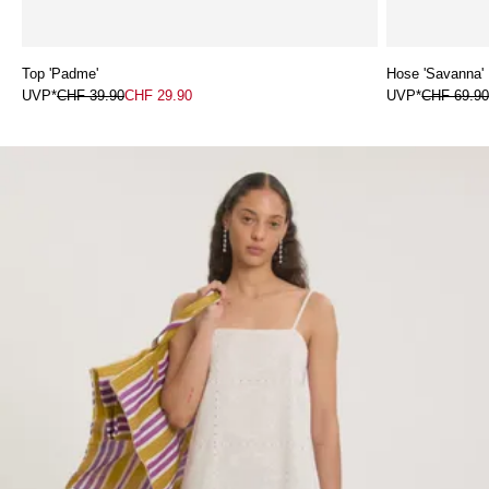
Top 'Padme'
Hose 'Savanna'
UVP*
CHF 39.90
CHF 29.90
UVP*
CHF 69.9