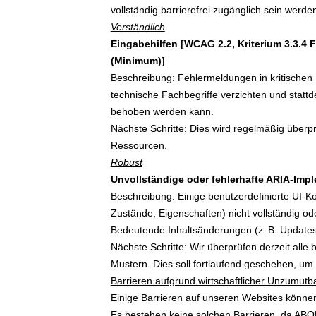
vollständig barrierefrei zugänglich sein werde
Verständlich
Eingabehilfen [WCAG 2.2, Kriterium 3.3.4 F
(Minimum)]
Beschreibung: Fehlermeldungen in kritischen P
technische Fachbegriffe verzichten und statt
behoben werden kann.
Nächste Schritte: Dies wird regelmäßig überp
Ressourcen.
Robust
Unvollständige oder fehlerhafte ARIA-Impl
Beschreibung: Einige benutzerdefinierte UI-K
Zustände, Eigenschaften) nicht vollständig oder
Bedeutende Inhaltsänderungen (z. B. Updates,
Nächste Schritte: Wir überprüfen derzeit all
Mustern. Dies soll fortlaufend geschehen, um
Barrieren aufgrund wirtschaftlicher Unzumutb
Einige Barrieren auf unseren Websites können 
Es bestehen keine solchen Barrieren, da ABOU