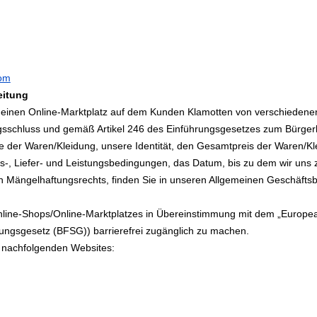
com
leitung
einen Online-Marktplatz auf dem Kunden Klamotten von verschiedenen
agsschluss und gemäß Artikel 246 des Einführungsgesetzes zum Bürge
 der Waren/Kleidung, unsere Identität, den Gesamtpreis der Waren/Klei
s-, Liefer- und Leistungsbedingungen, das Datum, bis zu dem wir uns z
n Mängelhaftungsrechts, finden Sie in unseren Allgemeinen Geschäftsb
line-Shops/Online-Marktplatzes in Übereinstimmung mit dem „European 
kungsgesetz (BFSG)) barrierefrei zugänglich zu machen.
die nachfolgenden Websites: