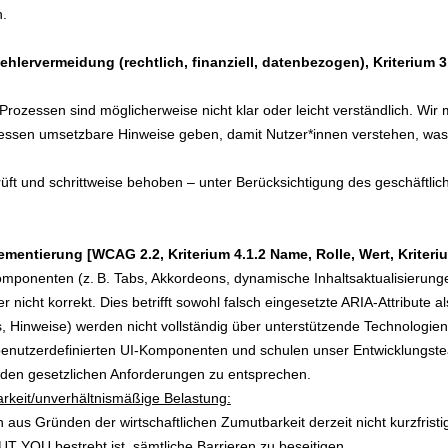
n.
ehlervermeidung (rechtlich, finanziell, datenbezogen), Kriterium 
rozessen sind möglicherweise nicht klar oder leicht verständlich. Wir
dessen umsetzbare Hinweise geben, damit Nutzer*innen verstehen, was 
rüft und schrittweise behoben – unter Berücksichtigung des geschäftli
ementierung [WCAG 2.2, Kriterium 4.1.2 Name, Rolle, Wert, Kriter
omponenten (z. B. Tabs, Akkordeons, dynamische Inhaltsaktualisierunge
 nicht korrekt. Dies betrifft sowohl falsch eingesetzte ARIA-Attribute al
 Hinweise) werden nicht vollständig über unterstützende Technologien
e benutzerdefinierten UI-Komponenten und schulen unser Entwicklungst
 den gesetzlichen Anforderungen zu entsprechen.
arkeit/unverhältnismäßige Belastung:
aus Gründen der wirtschaftlichen Zumutbarkeit derzeit nicht kurzfrist
T YOU bestrebt ist, sämtliche Barrieren zu beseitigen.