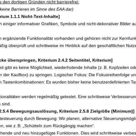
 den dortigen Gründen nicht barrierefrei:
 keine Barrieren im Sinne des EAA dar)
rium 1.1.1 Nicht-Text-Inhalte]
ich einiger informativer Grafiken, Symbole und nicht-dekorativer Bilder a
in ergänzende Funktionalität vorhanden und gehören nicht zur Kernfunk
äßig überprüft und schrittweise im Hinblick auf den geschäftlichen Nu
ke überspringen, Kriterium 2.4.2 Seitentitel, Kriterium]
t gibt es keine Möglichkeit, wiederholende Inhalte (z. B. Kopfzeilen o
r der Kaufbox) zu springen. Logischer Fokus: Die Fokusreihenfolge und 
ran.Tastenkombinationen: Es wurden bisher keine benutzerdefinierten Ta
nalitäten werden regelmäßig getestet. Eine schrittweise Verbesserung
 sind.
2.5.4 Bewegungsauslösung, Kriterium 2.5.8 Zielgröße (Minimum)]
testeuerung durch Bewegung: Wir planen, alternative Steuerungsmöglich
n, wie z. B. „Schütteln zum Rückgängig machen“.
hende und neu hinzugefügte Funktionen. Dies wird schrittweise verbes