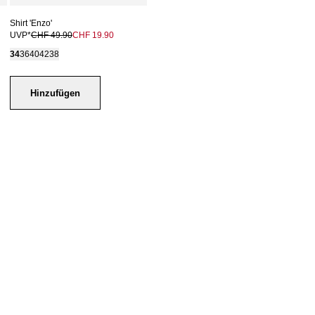
Shirt 'Enzo'
UVP*
CHF 49.90
CHF 19.90
34
36
40
42
38
Hinzufügen