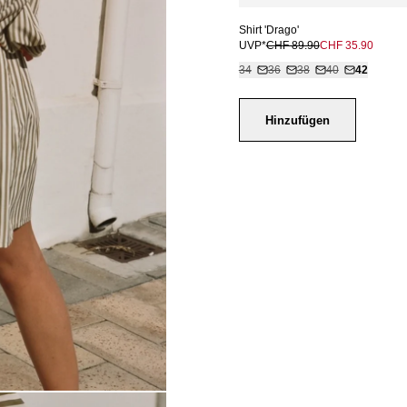
Shirt 'Drago'
UVP*
CHF 89.90
CHF 35.90
34
36
38
40
42
Hinzufügen