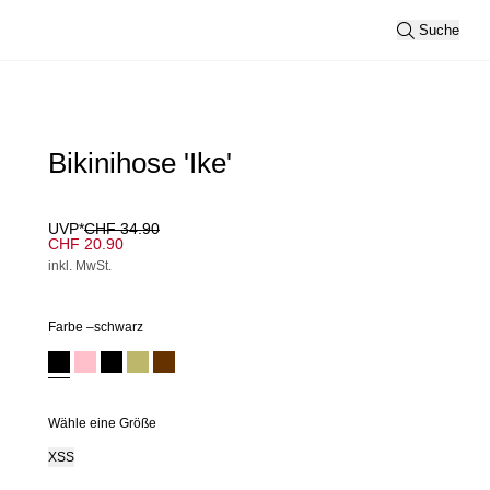
Suche
Bikinihose 'Ike'
UVP*
CHF 34.90
CHF 20.90
inkl. MwSt.
Farbe –
schwarz
Wähle eine Größe
XS
S