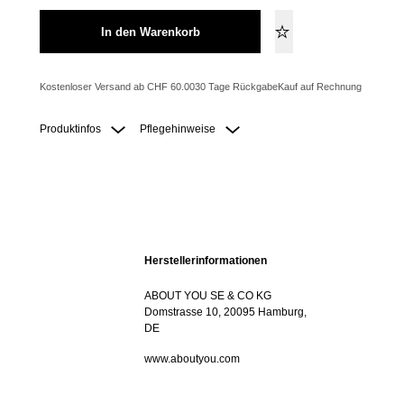
In den Warenkorb
Kostenloser Versand ab CHF 60.00
30 Tage Rückgabe
Kauf auf Rechnung
Produktinfos
Pflegehinweise
Herstellerinformationen
ABOUT YOU SE & CO KG
Domstrasse 10, 20095 Hamburg,
DE
www.aboutyou.com