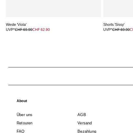
Weste 'Viola'
Shorts 'Sissy'
UVP*
CHF 69.90
CHF 62.90
UVP*
CHF 69.90
C
About
Über uns
AGB
Retouren
Versand
FAQ
Bezahlung