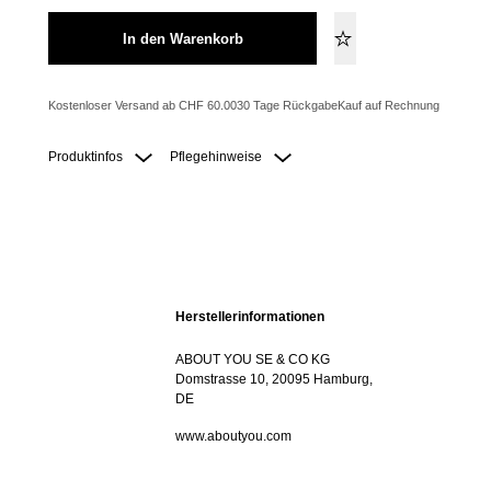
In den Warenkorb
Kostenloser Versand ab CHF 60.00
30 Tage Rückgabe
Kauf auf Rechnung
Produktinfos
Pflegehinweise
Herstellerinformationen
ABOUT YOU SE & CO KG
Domstrasse 10, 20095 Hamburg,
DE
www.aboutyou.com