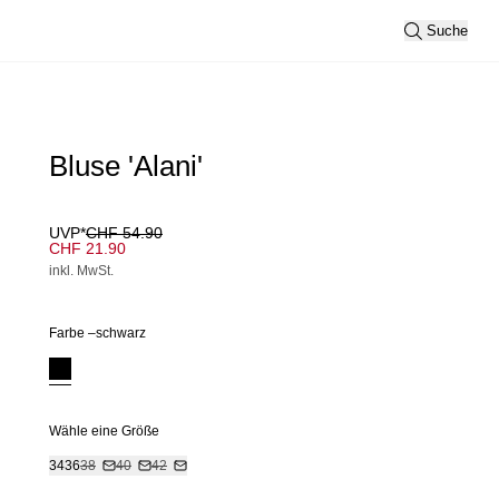
Suche
Bluse 'Alani'
UVP*
CHF 54.90
CHF 21.90
inkl. MwSt.
Farbe –
schwarz
Wähle eine Größe
34
36
38
40
42