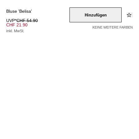
Bluse 'Belisa'
Hinzufügen
UVP*
CHF 54.90
CHF 21.90
KEINE WEITERE FARBEN
inkl. MwSt.
Farbe –
orange
/
orangerot
Wähle eine Größe
34
36
38
40
42