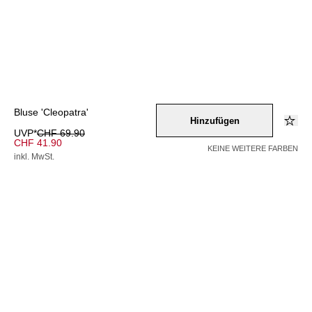
Bluse 'Cleopatra'
Hinzufügen
UVP*
CHF 69.90
CHF 41.90
KEINE WEITERE FARBEN
inkl. MwSt.
Farbe –
gruen