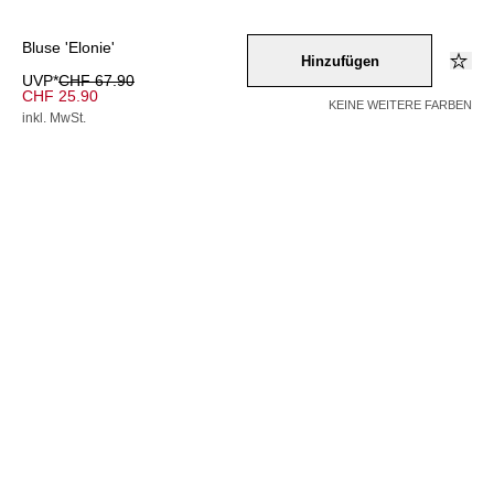
Bluse 'Elonie'
Hinzufügen
UVP*
CHF 67.90
CHF 25.90
KEINE WEITERE FARBEN
inkl. MwSt.
Farbe –
schwarz
Wähle eine Größe
34
36
38
40
42