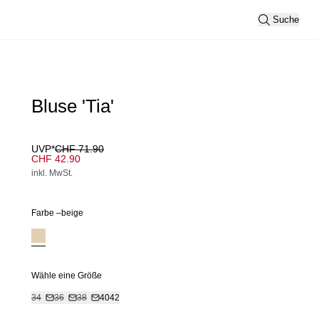
Suche
Bluse 'Tia'
UVP*
CHF 71.90
CHF 42.90
inkl. MwSt.
Farbe –
beige
Wähle eine Größe
34
36
38
40
42