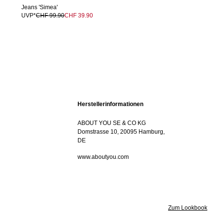
Jeans 'Simea'
UVP*
CHF 99.90
CHF 39.90
Herstellerinformationen
ABOUT YOU SE & CO KG
Domstrasse 10, 20095 Hamburg,
DE
www.aboutyou.com
Zum Lookbook