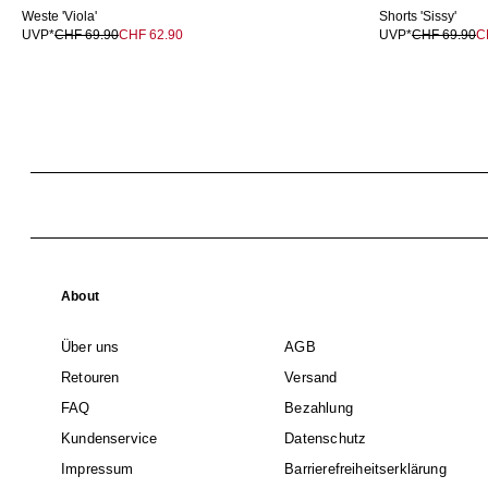
Weste 'Viola'
Shorts 'Sissy'
UVP*
CHF 69.90
CHF 62.90
UVP*
CHF 69.90
C
About
Über uns
AGB
Retouren
Versand
FAQ
Bezahlung
Kundenservice
Datenschutz
Impressum
Barrierefreiheitserklärung