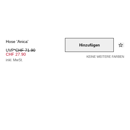
Hose 'Anica'
Hinzufügen
UVP*
CHF 71.90
CHF 27.90
KEINE WEITERE FARBEN
inkl. MwSt.
Farbe –
braun