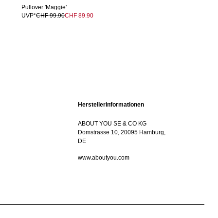
Pullover 'Maggie'
UVP*
CHF 99.90
CHF 89.90
Herstellerinformationen
ABOUT YOU SE & CO KG
Domstrasse 10, 20095 Hamburg,
DE
www.aboutyou.com