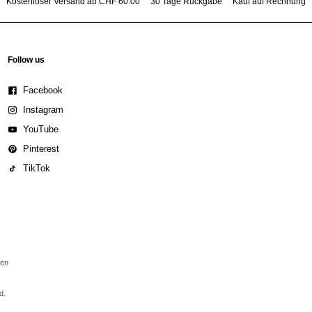
Kostenloser Versand ab CHF 60.00
30 Tage Rückgabe
Kauf auf Rechnung
Follow us
Facebook
Instagram
YouTube
Pinterest
TikTok
den
d.