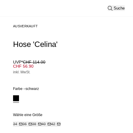
Suche
AUSVERKAUFT
Hose 'Celina'
UVP*
CHF 114.00
CHF 56.90
inkl. MwSt.
Farbe –
schwarz
Wähle eine Größe
34
36
38
40
42