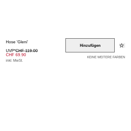
Hose 'Gleni'
Hinzufügen
UVP*
CHF 119.00
CHF 69.90
KEINE WEITERE FARBEN
inkl. MwSt.
Farbe –
navy