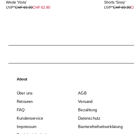
Weste 'Viola'
Shorts 'Sissy'
UVP*
CHF 69.90
CHF 62.90
UVP*
CHF 69.90
C
About
Über uns
AGB
Retouren
Versand
FAQ
Bezahlung
Kundenservice
Datenschutz
Impressum
Barrierefreiheitserklärung