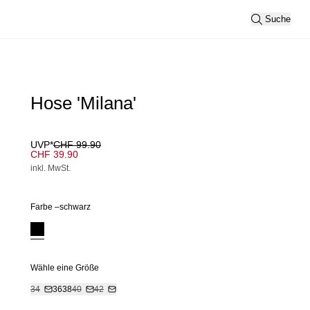
Suche
Hose 'Milana'
UVP*
CHF 99.90
CHF 39.90
inkl. MwSt.
Farbe –
schwarz
Wähle eine Größe
34
36
38
40
42