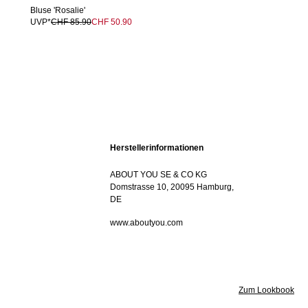
Bluse 'Rosalie'
UVP*
CHF 85.90
CHF 50.90
Herstellerinformationen
ABOUT YOU SE & CO KG
Domstrasse 10, 20095 Hamburg,
DE
www.aboutyou.com
Zum Lookbook