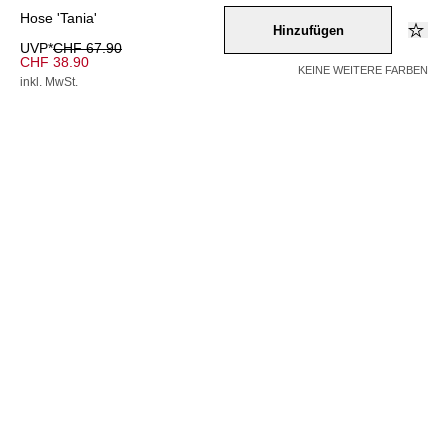
Hose 'Tania'
Hinzufügen
UVP*
CHF 67.90
CHF 38.90
KEINE WEITERE FARBEN
inkl. MwSt.
Farbe –
gruen
Wähle eine Größe
34
36
38
40
42