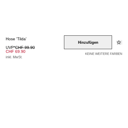
Hose 'Tilda'
Hinzufügen
UVP*
CHF 99.90
CHF 69.90
KEINE WEITERE FARBEN
inkl. MwSt.
Farbe –
schwarz