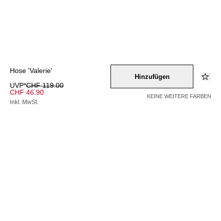
Hose 'Valerie'
Hinzufügen
UVP*
CHF 119.00
CHF 46.90
KEINE WEITERE FARBEN
inkl. MwSt.
Farbe –
pink