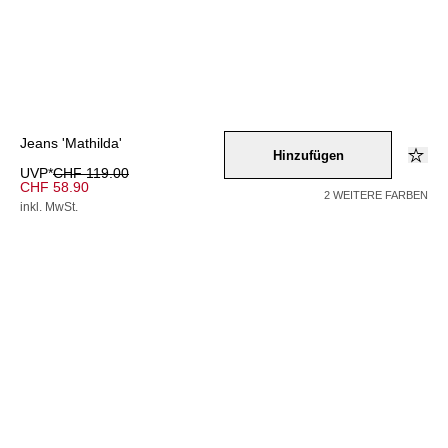
Jeans 'Mathilda'
Hinzufügen
UVP*
CHF 119.00
CHF 58.90
2 WEITERE FARBEN
inkl. MwSt.
Farbe –
beige
/
beigemeliert