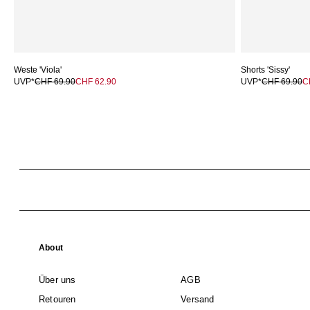
Weste 'Viola'
Shorts 'Sissy'
UVP*
CHF 69.90
CHF 62.90
UVP*
CHF 69.90
C
About
Über uns
AGB
Retouren
Versand