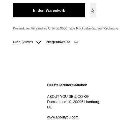
In den Warenkorb
Kostenloser Versand ab CHF 60.00
30 Tage Rückgabe
Kauf auf Rechnung
Produktinfos
Pflegehinweise
Herstellerinformationen
ABOUT YOU SE & CO KG
Domstrasse 10, 20095 Hamburg,
DE
www.aboutyou.com