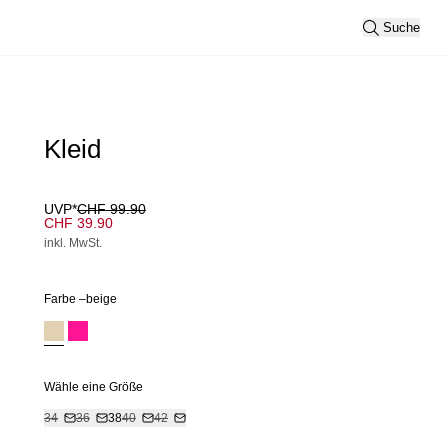
Suche
Kleid
UVP*
CHF 99.90
CHF 39.90
inkl. MwSt.
Farbe –
beige
Wähle eine Größe
34
36
38
40
42