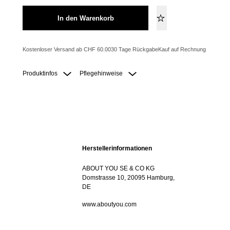
In den Warenkorb
Kostenloser Versand ab CHF 60.00
30 Tage Rückgabe
Kauf auf Rechnung
Produktinfos
Pflegehinweise
Herstellerinformationen
ABOUT YOU SE & CO KG
Domstrasse 10, 20095 Hamburg,
DE
www.aboutyou.com