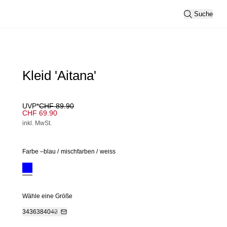
Suche
Kleid 'Aitana'
UVP*
CHF 89.90
CHF 69.90
inkl. MwSt.
Farbe –
blau
/
mischfarben
/
weiss
Wähle eine Größe
34
36
38
40
42