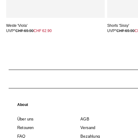
Weste 'Viola'
Shorts 'Sissy'
UVP*
CHF 69.90
CHF 62.90
UVP*
CHF 69.90
C
About
Über uns
AGB
Retouren
Versand
FAQ
Bezahlung