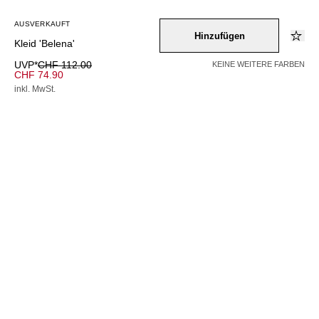
AUSVERKAUFT
Hinzufügen
Kleid 'Belena'
UVP*
CHF 112.00
KEINE WEITERE FARBEN
CHF 74.90
inkl. MwSt.
AUSVERKAUFT
Farbe –
lila
Wähle eine Größe