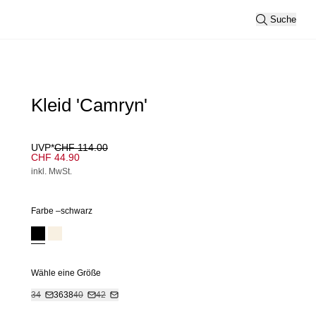
Suche
Kleid 'Camryn'
UVP*
CHF 114.00
CHF 44.90
inkl. MwSt.
Farbe –
schwarz
Wähle eine Größe
34
36
38
40
42