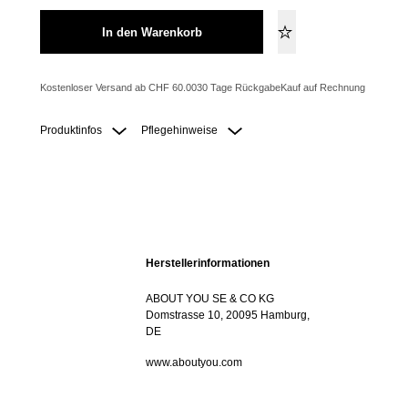
In den Warenkorb
Kostenloser Versand ab CHF 60.00
30 Tage Rückgabe
Kauf auf Rechnung
Produktinfos
Pflegehinweise
Herstellerinformationen
ABOUT YOU SE & CO KG
Domstrasse 10, 20095 Hamburg,
DE
www.aboutyou.com