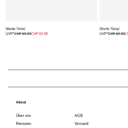
Weste 'Viola'
Shorts 'Sissy'
UVP*
CHF 69.90
CHF 62.90
UVP*
CHF 69.90
C
About
Über uns
AGB
Retouren
Versand