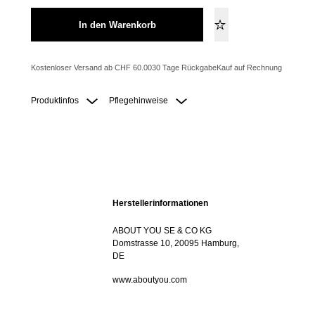
In den Warenkorb
Kostenloser Versand ab CHF 60.00
30 Tage Rückgabe
Kauf auf Rechnung
Produktinfos
Pflegehinweise
Herstellerinformationen
ABOUT YOU SE & CO KG
Domstrasse 10, 20095 Hamburg,
DE
www.aboutyou.com