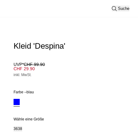
Suche
Kleid 'Despina'
UVP*
CHF 99.90
CHF 29.90
inkl. MwSt.
Farbe –
blau
Wähle eine Größe
36
38