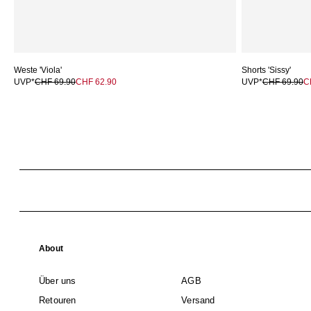
Weste 'Viola'
Shorts 'Sissy'
UVP*
CHF 69.90
CHF 62.90
UVP*
CHF 69.90
C
About
Über uns
AGB
Retouren
Versand