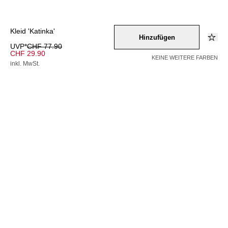
Kleid 'Katinka'
Hinzufügen
UVP*
CHF 77.90
CHF 29.90
KEINE WEITERE FARBEN
inkl. MwSt.
Farbe –
schwarz
Wähle eine Größe