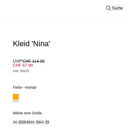
Suche
Kleid 'Nina'
UVP*
CHF 114.00
CHF 67.90
inkl. MwSt.
Farbe –
orange
Wähle eine Größe
34
36
38
40
42