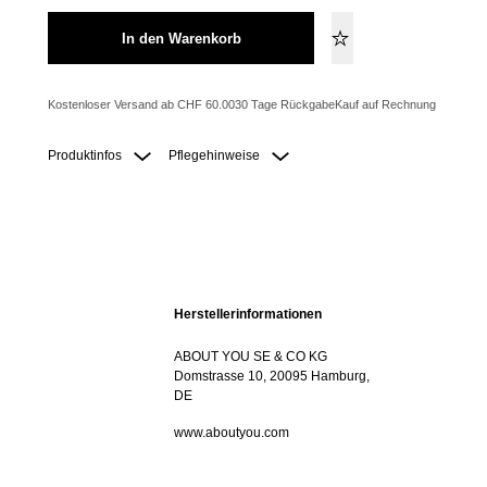
In den Warenkorb
Kostenloser Versand ab CHF 60.00
30 Tage Rückgabe
Kauf auf Rechnung
Produktinfos
Pflegehinweise
Herstellerinformationen
ABOUT YOU SE & CO KG
Domstrasse 10, 20095 Hamburg,
DE
www.aboutyou.com