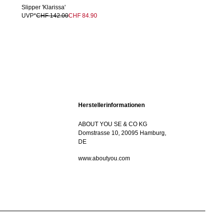
Slipper 'Klarissa'
UVP*
CHF 142.00
CHF 84.90
Herstellerinformationen
ABOUT YOU SE & CO KG
Domstrasse 10, 20095 Hamburg,
DE
www.aboutyou.com