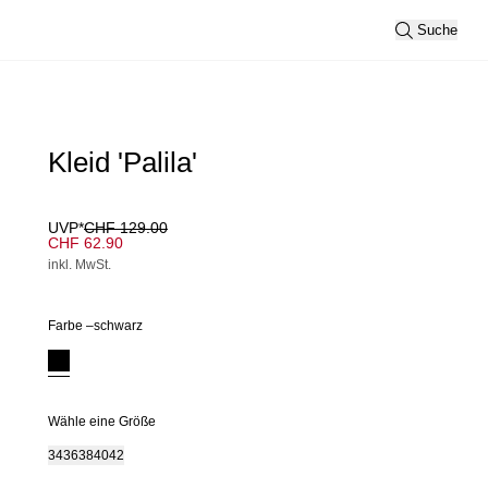
Suche
Kleid 'Palila'
UVP*
CHF 129.00
CHF 62.90
inkl. MwSt.
Farbe –
schwarz
Wähle eine Größe
34
36
38
40
42