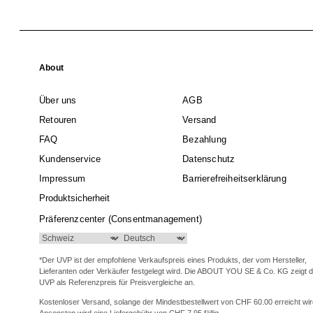
About
Über uns
AGB
Retouren
Versand
FAQ
Bezahlung
Kundenservice
Datenschutz
Impressum
Barrierefreiheitserklärung
Produktsicherheit
Präferenzcenter (Consentmanagement)
*Der UVP ist der empfohlene Verkaufspreis eines Produkts, der vom Hersteller,
Lieferanten oder Verkäufer festgelegt wird. Die ABOUT YOU SE & Co. KG zeigt 
UVP als Referenzpreis für Preisvergleiche an.
Kostenloser Versand, solange der Mindestbestellwert von CHF 60.00 erreicht wir
Ansonsten wird eine Liefergebühr von CHF 7.95 fällig