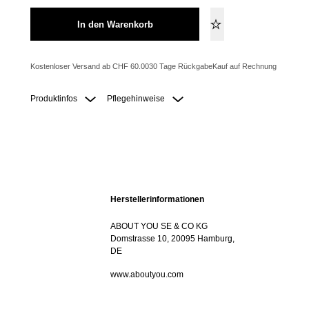
In den Warenkorb
Kostenloser Versand ab CHF 60.00
30 Tage Rückgabe
Kauf auf Rechnung
Produktinfos
Pflegehinweise
Herstellerinformationen
ABOUT YOU SE & CO KG
Domstrasse 10, 20095 Hamburg,
DE
www.aboutyou.com