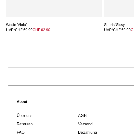
Weste 'Viola'
Shorts 'Sissy'
UVP*
CHF 69.90
CHF 62.90
UVP*
CHF 69.90
C
About
Über uns
AGB
Retouren
Versand
FAQ
Bezahlung