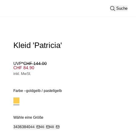
Suche
Kleid 'Patricia'
UVP*
CHF 144.00
CHF 84.90
inkl. MwSt.
Farbe –
goldgelb
/
pastellgelb
Wähle eine Größe
34
36
38
40
44
46
48