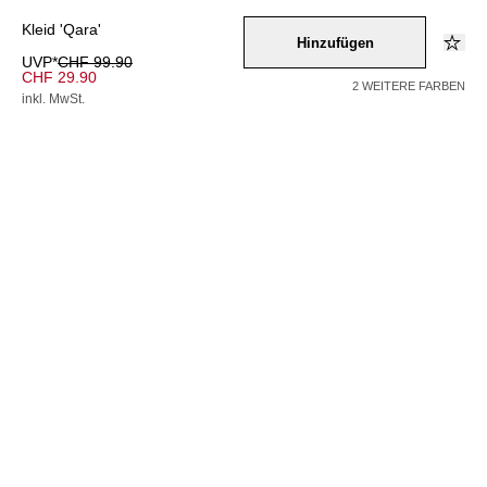
Kleid 'Qara'
Hinzufügen
UVP*
CHF 99.90
CHF 29.90
2 WEITERE FARBEN
inkl. MwSt.
Farbe –
schwarz
Wähle eine Größe
34