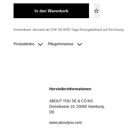
In den Warenkorb
Kostenloser Versand ab CHF 60.00
30 Tage Rückgabe
Kauf auf Rechnung
Produktinfos
Pflegehinweise
Herstellerinformationen
ABOUT YOU SE & CO KG
Domstrasse 10, 20095 Hamburg,
DE
www.aboutyou.com