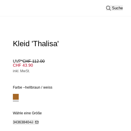
Suche
Kleid 'Thalisa'
UVP*
CHF 112.00
CHF 43.90
inkl. MwSt.
Farbe –
hellbraun
/
weiss
Wähle eine Größe
34
36
38
40
42