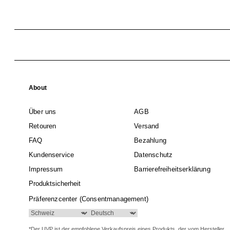
About
Über uns
AGB
Retouren
Versand
FAQ
Bezahlung
Kundenservice
Datenschutz
Impressum
Barrierefreiheitserklärung
Produktsicherheit
Präferenzcenter (Consentmanagement)
*Der UVP ist der empfohlene Verkaufspreis eines Produkts, der vom Hersteller,