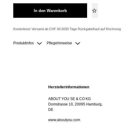
In den Warenkorb
Kostenloser Versand ab CHF 60.00
30 Tage Rückgabe
Kauf auf Rechnung
Produktinfos
Pflegehinweise
Herstellerinformationen
ABOUT YOU SE & CO KG
Domstrasse 10, 20095 Hamburg,
DE
www.aboutyou.com