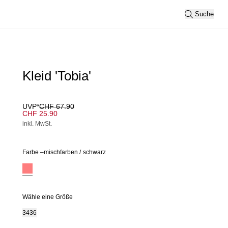
Suche
Kleid 'Tobia'
UVP*
CHF 67.90
CHF 25.90
inkl. MwSt.
Farbe –
mischfarben
/
schwarz
Wähle eine Größe
34
36