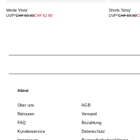
Weste 'Viola'
Shorts 'Sissy'
UVP*
CHF 69.90
CHF 62.90
UVP*
CHF 69.90
C
About
Über uns
AGB
Retouren
Versand
FAQ
Bezahlung
Kundenservice
Datenschutz