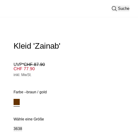
Suche
Kleid 'Zainab'
UVP*
CHF 87.90
CHF 77.90
inkl. MwSt.
Farbe –
braun
/
gold
Wähle eine Größe
36
38