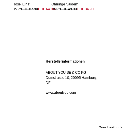
Hose 'Elna'
Ohrringe 'Jaiden'
UVP*
CHF 87.90
CHF 64.90
UVP*
CHF 49.90
CHF 34.90
Herstellerinformationen
ABOUT YOU SE & CO KG
Domstrasse 10, 20095 Hamburg,
DE
www.aboutyou.com
Zum Lookbook