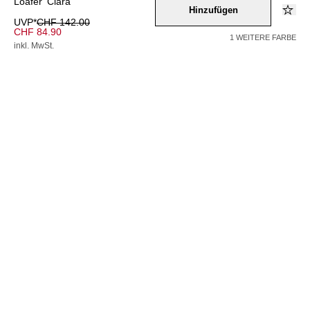
Loafer 'Clara'
Hinzufügen
UVP*
CHF 142.00
CHF 84.90
1 WEITERE FARBE
inkl. MwSt.
Farbe –
schwarz
Wähle eine Größe
36
37
38
39
40
41
42