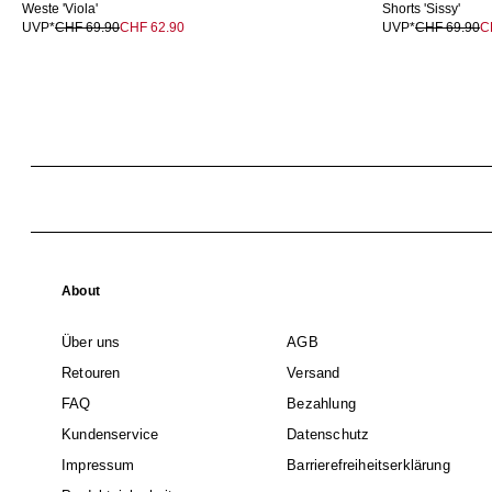
Weste 'Viola'
Shorts 'Sissy'
UVP*
CHF 69.90
CHF 62.90
UVP*
CHF 69.90
C
About
Über uns
AGB
Retouren
Versand
FAQ
Bezahlung
Kundenservice
Datenschutz
Impressum
Barrierefreiheitserklärung