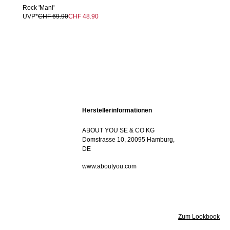
Rock 'Mani'
UVP*
CHF 69.90
CHF 48.90
Herstellerinformationen
ABOUT YOU SE & CO KG
Domstrasse 10, 20095 Hamburg,
DE
www.aboutyou.com
Zum Lookbook