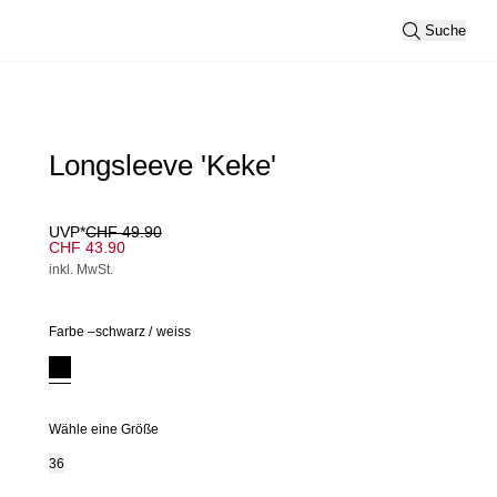
Suche
Longsleeve 'Keke'
UVP*
CHF 49.90
CHF 43.90
inkl. MwSt.
Farbe –
schwarz
/
weiss
Wähle eine Größe
36