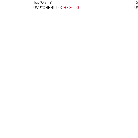
Top 'Glynis'
Ro
UVP*
CHF 49.90
CHF 36.90
U