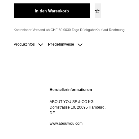
In den Warenkorb
Kostenloser Versand ab CHF 60.00
30 Tage Rückgabe
Kauf auf Rechnung
Produktinfos
Pflegehinweise
Herstellerinformationen
ABOUT YOU SE & CO KG
Domstrasse 10, 20095 Hamburg,
DE
www.aboutyou.com