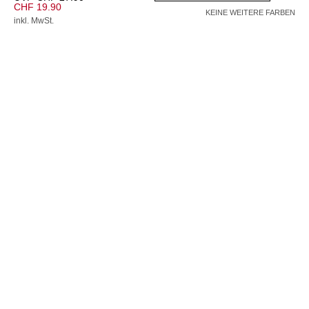
CHF 19.90
KEINE WEITERE FARBEN
inkl. MwSt.
Farbe –
gold
Wähle eine Größe
1
Hinzufügen