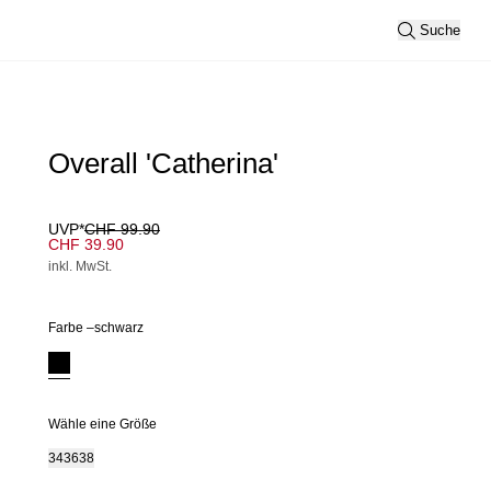
Suche
Overall 'Catherina'
UVP*
CHF 99.90
CHF 39.90
inkl. MwSt.
Farbe –
schwarz
Wähle eine Größe
34
36
38