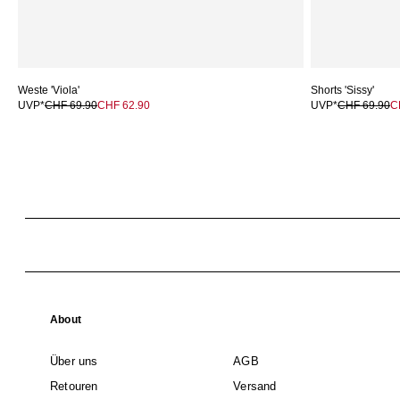
Weste 'Viola'
Shorts 'Sissy'
UVP*
CHF 69.90
CHF 62.90
UVP*
CHF 69.90
C
About
Über uns
AGB
Retouren
Versand