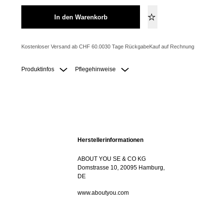
In den Warenkorb
Kostenloser Versand ab CHF 60.00
30 Tage Rückgabe
Kauf auf Rechnung
Produktinfos
Pflegehinweise
Herstellerinformationen
ABOUT YOU SE & CO KG
Domstrasse 10, 20095 Hamburg,
DE
www.aboutyou.com