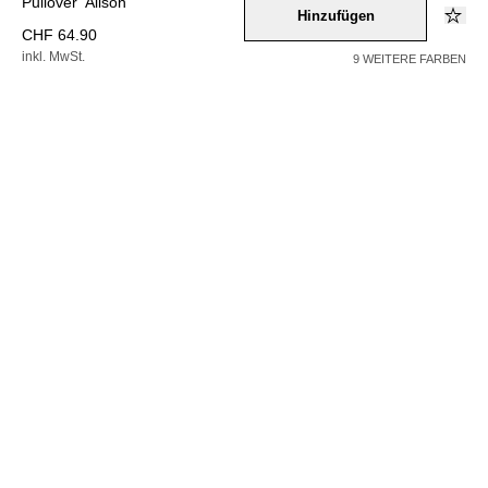
Pullover 'Alison'
Hinzufügen
CHF 64.90
inkl. MwSt.
9 WEITERE FARBEN
Farbe –
beige
Wähle eine Größe
34
36
38
40
42
32
44
46
48
Hinzufügen