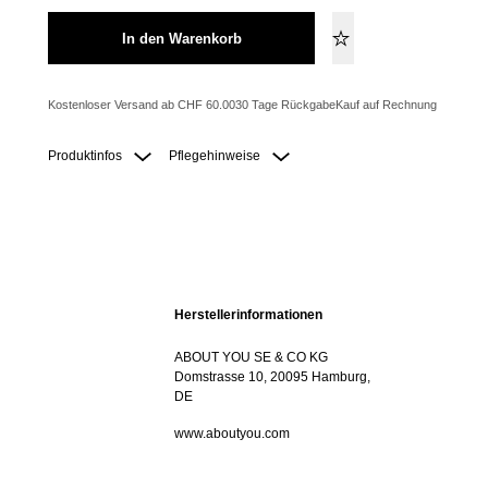
In den Warenkorb
Kostenloser Versand ab CHF 60.00
30 Tage Rückgabe
Kauf auf Rechnung
Produktinfos
Pflegehinweise
Herstellerinformationen
ABOUT YOU SE & CO KG
Domstrasse 10, 20095 Hamburg,
DE
www.aboutyou.com