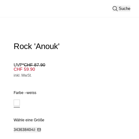
Suche
Rock 'Anouk'
UVP*
CHF 87.90
CHF 59.90
inkl. MwSt.
Farbe –
weiss
Wähle eine Größe
34
36
38
40
42