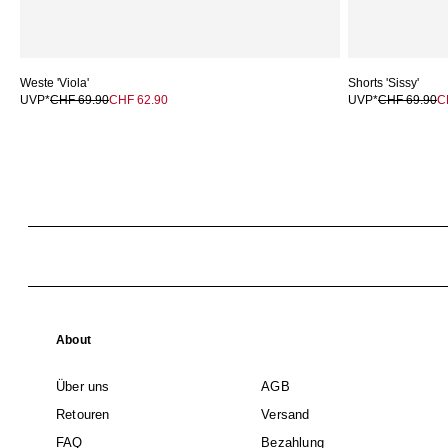
Weste 'Viola'
Shorts 'Sissy'
UVP*
CHF 69.90
CHF 62.90
UVP*
CHF 69.90
C
About
Über uns
AGB
Retouren
Versand
FAQ
Bezahlung