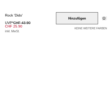
Rock 'Dido'
Hinzufügen
UVP*
CHF 43.90
CHF 25.90
KEINE WEITERE FARBEN
inkl. MwSt.
Farbe –
schwarz
Wähle eine Größe