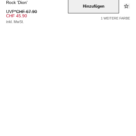
Rock 'Dion'
Hinzufügen
UVP*
CHF 67.90
CHF 45.90
1 WEITERE FARBE
inkl. MwSt.
Farbe –
ros
Wähle eine Größe
34
36
38
40