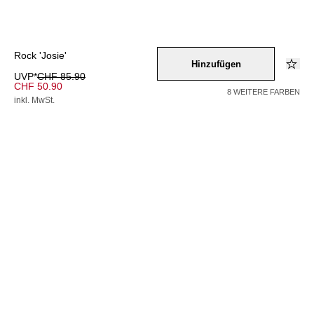
Rock 'Josie'
Hinzufügen
UVP*
CHF 85.90
CHF 50.90
8 WEITERE FARBEN
inkl. MwSt.
Farbe –
blau
/
schwarz
Wähle eine Größe