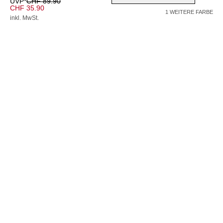
UVP*
CHF 89.90
CHF 35.90
1 WEITERE FARBE
inkl. MwSt.
Farbe –
schwarz
Wähle eine Größe
34
36
40
42
38
Hinzufügen