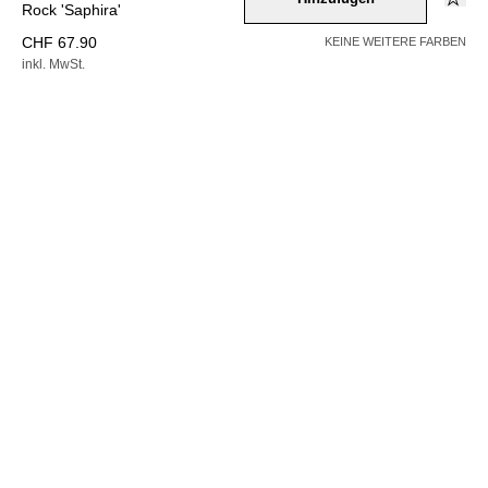
Rock 'Saphira'
CHF 67.90
KEINE WEITERE FARBEN
inkl. MwSt.
AUSVERKAUFT
Farbe –
gelb
Wähle eine Größe
34
36
38
40
42