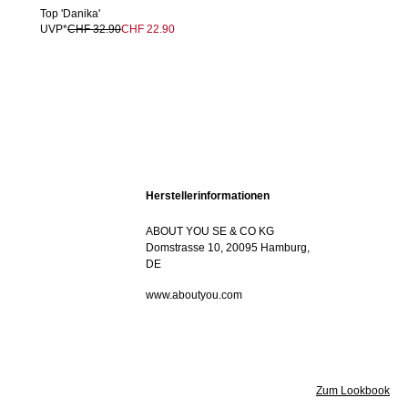
Top 'Danika'
UVP*
CHF 32.90
CHF 22.90
Herstellerinformationen
ABOUT YOU SE & CO KG
Domstrasse 10, 20095 Hamburg,
DE
www.aboutyou.com
Zum Lookbook