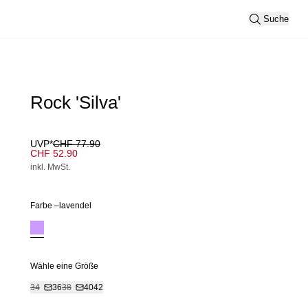
Suche
Rock 'Silva'
UVP*
CHF 77.90
CHF 52.90
inkl. MwSt.
Farbe –
lavendel
Wähle eine Größe
34
36
38
40
42