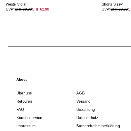
Weste 'Viola'
Shorts 'Sissy'
UVP*
CHF 69.90
CHF 62.90
UVP*
CHF 69.90
C
About
Über uns
AGB
Retouren
Versand
FAQ
Bezahlung
Kundenservice
Datenschutz
Impressum
Barrierefreiheitserklärung