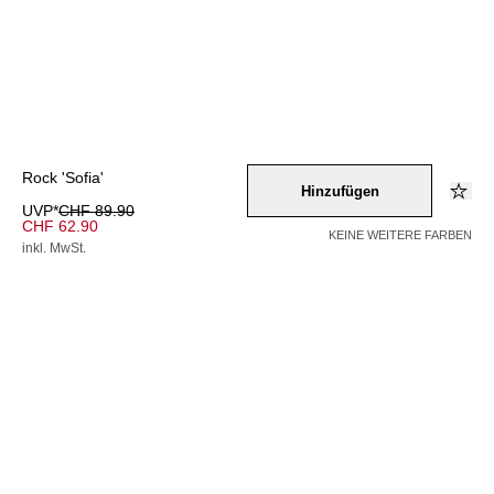
Rock 'Sofia'
Hinzufügen
UVP*
CHF 89.90
CHF 62.90
KEINE WEITERE FARBEN
inkl. MwSt.
Farbe –
blau
/
schwarz