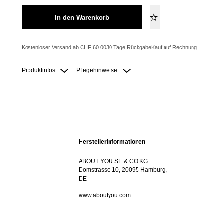
In den Warenkorb
Kostenloser Versand ab CHF 60.00
30 Tage Rückgabe
Kauf auf Rechnung
Produktinfos
Pflegehinweise
Herstellerinformationen
ABOUT YOU SE & CO KG
Domstrasse 10, 20095 Hamburg,
DE
www.aboutyou.com