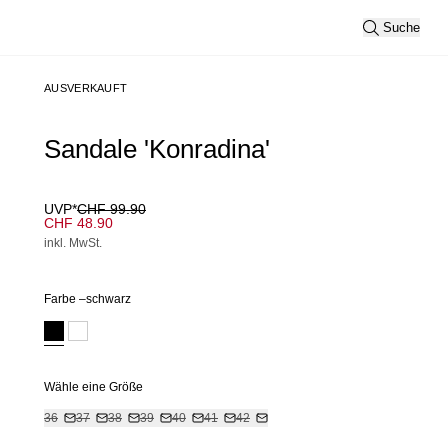
Suche
AUSVERKAUFT
Sandale 'Konradina'
UVP*
CHF 99.90
CHF 48.90
inkl. MwSt.
Farbe –
schwarz
Wähle eine Größe
36
37
38
39
40
41
42