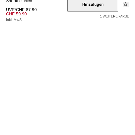
Sandale 'Nico'
Hinzufügen
UVP*
CHF 87.90
CHF 59.90
1 WEITERE FARBE
inkl. MwSt.
Farbe –
braun
Wähle eine Größe
36
37
38
39
40
41
42