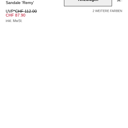
Sandale 'Remy'
UVP*
CHF 112.00
2 WEITERE FARBEN
CHF 87.90
inkl. MwSt.
AUSVERKAUFT
Farbe –
gruen
Wähle eine Größe
36
37
38
39
40
41
42