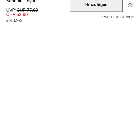
Sandale 'Toyah'
Hinzufügen
UVP*
CHF 77.90
CHF 52.90
2 WEITERE FARBEN
inkl. MwSt.
Farbe –
rot
Wähle eine Größe
36
37
38
39
40
41
42