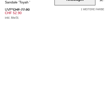
Sandale 'Toyah '
UVP*
CHF 77.90
1 WEITERE FARBE
CHF 52.90
inkl. MwSt.
AUSVERKAUFT
Farbe –
weiss
Wähle eine Größe
36
37
38
39
40
41
42